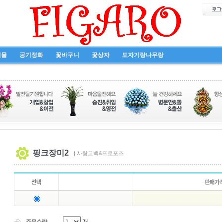
식물
공기정화
꽃바구니
꽃상자
도자기랑나무랑
핑크장미2
| 사랑고백&프로포즈
개