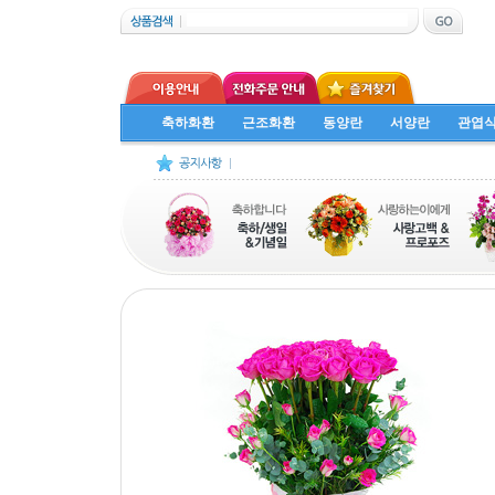
축하화환
근조화환
동양란
서양란
관엽