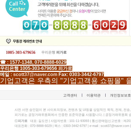
1005-303-679656
우리은행
피가로
☎ : 1577-1348,
070-8888-6029
우리은행 1005-303-679656 피가로
메일 :
scott37@naver.com
Fax: 0303-3442-6797
기업고객은 우측의 "기업고객용 쇼핑몰" 
고객센터
이용약관
개인정보보호
사전 서면 승인없이 본 사이트의정보, 컨텐츠 및 UI등을 상업적인 목적, 전재, 전송
피가로는 공정거래위원회에서 인증한 표준약관을 사용합니다. | 공정거래위원회 승인
ⓒ
피가로
대표: 길도연 | 사업자번호 : 101-11-93093 | 통신판매업신고번호 : 제2
대표전화 : 070-8888-6029 | 팩스 : 0303-3442-6797 | e-mail : scott37@n