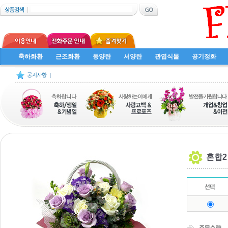
축하화환
근조화환
동양란
서양란
관엽식물
공기정화
혼합2